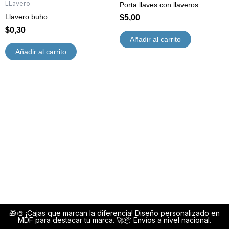
LLavero
Porta llaves con llaveros
Llavero buho
$
5,00
$
0,30
Añadir al carrito
Añadir al carrito
🎁🎨 ¡Cajas que marcan la diferencia! Diseño personalizado en
MDF para destacar tu marca. 🚀📦 Envíos a nivel nacional.