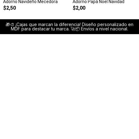
Adorno Navideño Mecedora
Adorno Papá Noel Navidad
$
2,50
$
2,00
🎁🎨 ¡Cajas que marcan la diferencia! Diseño personalizado en
MDF para destacar tu marca. 🚀📦 Envíos a nivel nacional.