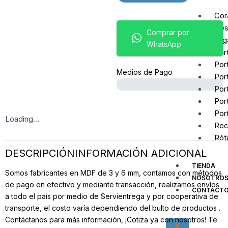
Cor
Des
Comprar por
Org
WhatsApp
Por
Por
Medios de Pago
Por
Por
Por
Por
Loading...
Rec
Rót
DESCRIPCIÓN
INFORMACIÓN ADICIONAL
TIENDA
Somos fabricantes en MDF de 3 y 6 mm, contamos con métodos
NOSOTRO
de pago en efectivo y mediante transacción, realizamos envíos
CONTACT
a todo el país por medio de Servientrega y por cooperativa de
transporte, el costo varía dependiendo del bulto de productos .
Contáctanos para más información, ¡Cotiza ya con nosotros! Te
X