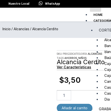
Ir
Nuestro Local
WhatsApp
al
contenido
HOME
CATEGORÍ
Inicio
/
Alcancías
/ Alcancía Cerdito
CORTE
Alc
Ban
Ban
SKU
PBX220
CATEGORÍA
ALCANCÍAS
Baú
TAGS
AHORROS
,
NIÑOS
Alcancía Cerdito
Caj
Ver Características
Caj
Caj
$
3,50
Carr
Cas
Alcancía
Cas
Cerdito
Dia
cantidad
Añadir al carrito
GRABA