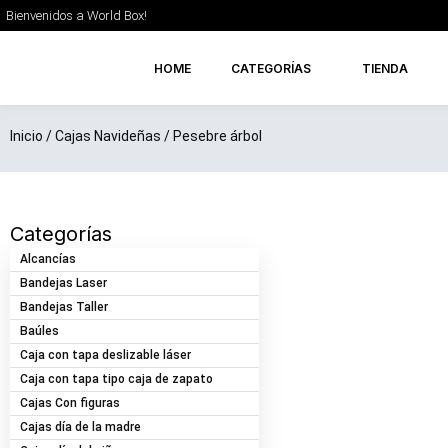
Ir
Bienvenidos a World Box!
al
contenido
HOME
CATEGORÍAS
TIENDA
Inicio
/
Cajas Navideñas
/ Pesebre árbol
Categorías
Alcancías
Bandejas Laser
Bandejas Taller
Baúles
Caja con tapa deslizable láser
Caja con tapa tipo caja de zapato
Cajas Con figuras
Cajas día de la madre