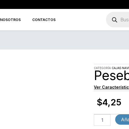
Búsqueda
de
NOSOTROS
CONTACTOS
productos
CATEGORÍA
CAJAS NAV
Peseb
Ver Característi
$
4,25
Pesebre
Aña
árbol
cantidad