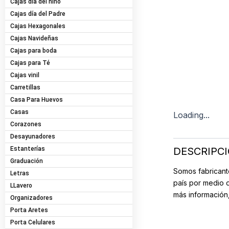
Cajas día del niño
Cajas día del Padre
Cajas Hexagonales
Cajas Navideñas
Cajas para boda
Cajas para Té
Cajas vinil
Carretillas
Casa Para Huevos
Casas
Loading...
Corazones
Desayunadores
DESCRIPC
Estanterías
Graduación
Somos fabricant
Letras
país por medio 
LLavero
más información
Organizadores
Porta Aretes
Porta Celulares