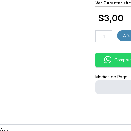
Ver Característi
$
3,00
Porta
Aña
retrato
Love
cantidad
Comprar
Medios de Pago