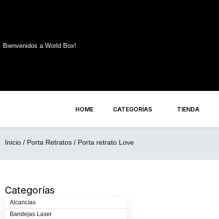
Ir
al
contenido
Bienvenidos a World Box!
HOME
CATEGORÍAS
TIENDA
Inicio
/
Porta Retratos
/ Porta retrato Love
Categorías
Alcancías
Bandejas Laser