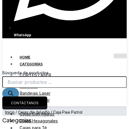
WhatsApp
HOME
CATEGORÍAS
Búsqueda de productos
CORTES LASER
Alcancías
Bandejas Laser
Bandejas Taller
CONTÁCTANOS
Baúles
Inicio
/
Cajas día del niño
/ Caja Paw Patrol
Cajas Con figuras
Categorías
Cajas Hexagonales
Cajas para Té