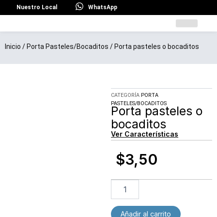
Ir
Nuestro Local
WhatsApp
al
contenido
Inicio
/
Porta Pasteles/Bocaditos
/ Porta pasteles o bocaditos
CATEGORÍA
PORTA
PASTELES/BOCADITOS
Porta pasteles o
bocaditos
Ver Características
$
3,50
Porta
pasteles
o
bocaditos
Añadir al carrito