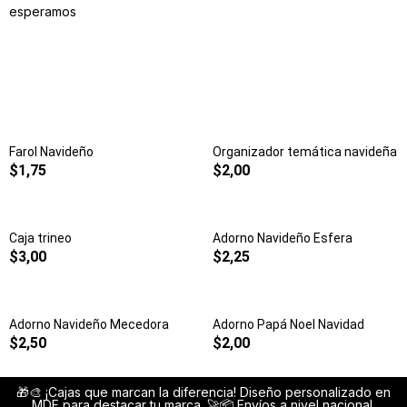
esperamos
Farol Navideño
Organizador temática navideña
$
1,75
$
2,00
Caja trineo
Adorno Navideño Esfera
$
3,00
$
2,25
Adorno Navideño Mecedora
Adorno Papá Noel Navidad
$
2,50
$
2,00
🎁🎨 ¡Cajas que marcan la diferencia! Diseño personalizado en
MDF para destacar tu marca. 🚀📦 Envíos a nivel nacional.